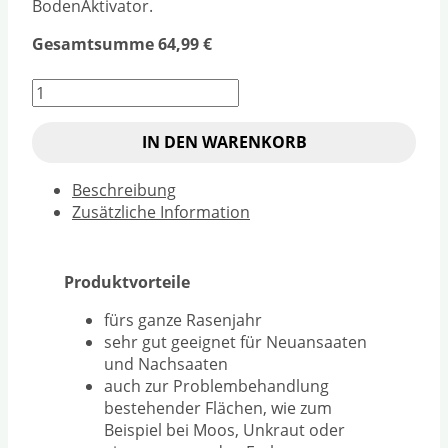
BodenAktivator.
Gesamtsumme
64,99
€
Oscorna-
Rasaflor
Rasendünger
IN DEN WARENKORB
granuliert
25
Beschreibung
kg-
Zusätzliche Information
Sack
Menge
Produktvorteile
fürs ganze Rasenjahr
sehr gut geeignet für Neuansaaten
und Nachsaaten
auch zur Problembehandlung
bestehender Flächen, wie zum
Beispiel bei Moos, Unkraut oder