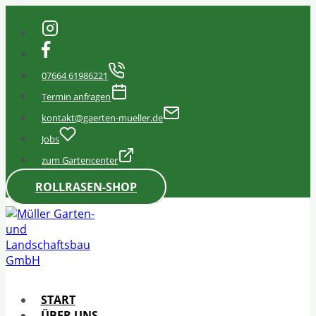
Zum
Inhalt
springen
07664 61986221
Termin anfragen
kontakt@gaerten-mueller.de
Jobs
zum Gartencenter
ROLLRASEN-SHOP
START
ÜBER UNS