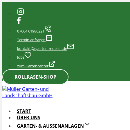
Zum
Inhalt
springen
07664 61986221
Termin anfragen
kontakt@gaerten-mueller.de
Jobs
zum Gartencenter
ROLLRASEN-SHOP
START
ÜBER UNS
GARTEN- & AUSSENANLAGEN