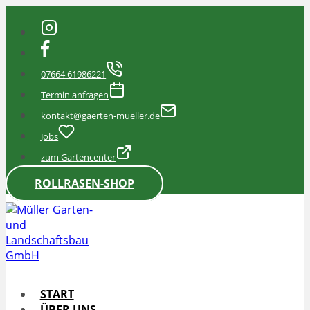
Zum
Inhalt
springen
07664 61986221
Termin anfragen
kontakt@gaerten-mueller.de
Jobs
zum Gartencenter
ROLLRASEN-SHOP
START
ÜBER UNS