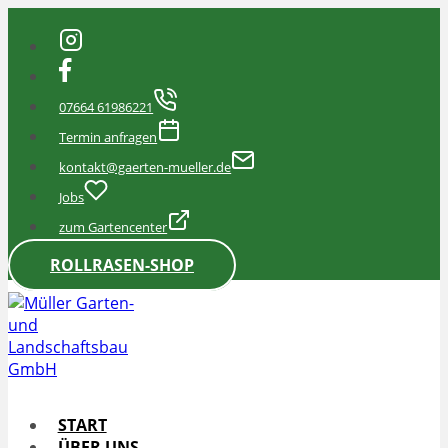
Zum
Inhalt
springen
07664 61986221
Termin anfragen
kontakt@gaerten-mueller.de
Jobs
zum Gartencenter
ROLLRASEN-SHOP
START
ÜBER UNS