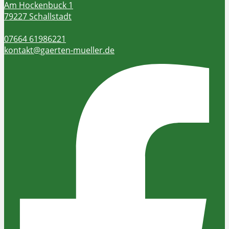
Am Hockenbuck 1
79227 Schallstadt
07664 61986221
kontakt@gaerten-mueller.de